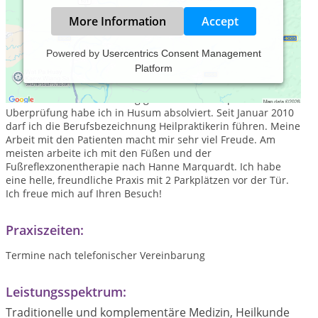
More Information
Accept
Powered by
Usercentrics Consent Management
Platform
Hallo, mein Name ist Kirsten Mandler! Meine Heilpraktiker-
Ausbildung habe ich bei der Amara-Schule für
Naturheilkunde in Hamburg gemacht. Die Heilpraktiker-
Uberprüfung habe ich in Husum absolviert. Seit Januar 2010
darf ich die Berufsbezeichnung Heilpraktikerin führen. Meine
Arbeit mit den Patienten macht mir sehr viel Freude. Am
meisten arbeite ich mit den Füßen und der
Fußreflexzonentherapie nach Hanne Marquardt. Ich habe
eine helle, freundliche Praxis mit 2 Parkplätzen vor der Tür.
Ich freue mich auf Ihren Besuch!
Praxiszeiten:
Termine nach telefonischer Vereinbarung
Leistungsspektrum:
Traditionelle und komplementäre Medizin, Heilkunde