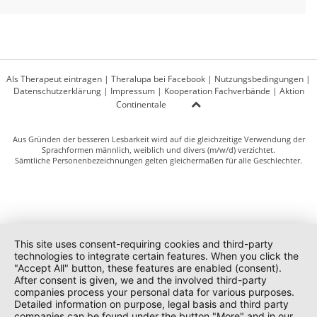
Als Therapeut eintragen
|
Theralupa bei Facebook
|
Nutzungsbedingungen
|
Datenschutzerklärung
|
Impressum
|
Kooperation Fachverbände
|
Aktion
Continentale
Aus Gründen der besseren Lesbarkeit wird auf die gleichzeitige Verwendung der
Sprachformen männlich, weiblich und divers (m/w/d) verzichtet.
Sämtliche Personenbezeichnungen gelten gleichermaßen für alle Geschlechter.
This site uses consent-requiring cookies and third-party
technologies to integrate certain features. When you click the
"Accept All" button, these features are enabled (consent).
After consent is given, we and the involved third-party
companies process your personal data for various purposes.
Detailed information on purpose, legal basis and third party
companies can be found under the button "More" and in our