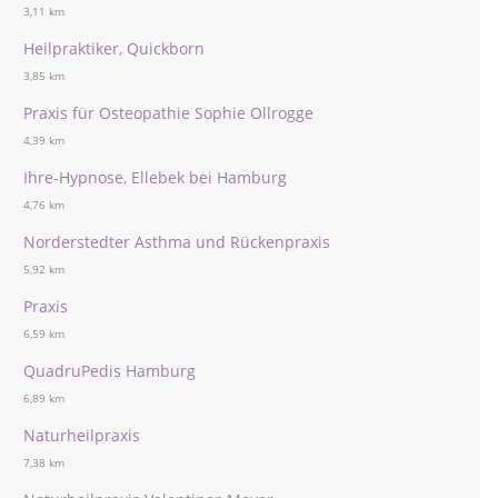
3,11 km
Heilpraktiker, Quickborn
3,85 km
Praxis für Osteopathie Sophie Ollrogge
4,39 km
Ihre-Hypnose, Ellebek bei Hamburg
4,76 km
Norderstedter Asthma und Rückenpraxis
5,92 km
Praxis
6,59 km
QuadruPedis Hamburg
6,89 km
Naturheilpraxis
7,38 km