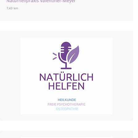
Naturheilpraxis Valentiner-Meyer
7,43 km