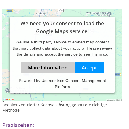
We need your consent to load the
Google Maps service!
We use a third party service to embed map content
that may collect data about your activity. Please review
the details and accept the service to see this map.
More Information
Accept
Powered by
Usercentrics Consent Management
Platform
Sie leiden unter Krampf­adern und Besen­rei­sern und wollen
schon lange etwas da­gegen tun, dann ist das von mir an­
gewan­dte Ver­fah­ren der Krampf­ader­ent­fer­nung mittels
hoch­kon­zen­trierter Koch­salz­lösung genau die richtige
Methode.
Praxiszeiten: