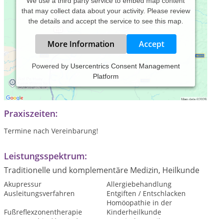
We use a third party service to embed map content
that may collect data about your activity. Please review
the details and accept the service to see this map.
More Information
Accept
Powered by
Usercentrics Consent Management
Platform
Naturheilpraxis mit den Schwerpunkten klassische
Homöopathie, Fußreflexbehandlung und Burn-out-Beratung
Praxiszeiten:
Termine nach Vereinbarung!
Leistungsspektrum:
Traditionelle und komplementäre Medizin, Heilkunde
Akupressur
Allergiebehandlung
Ausleitungsverfahren
Entgiften / Entschlacken
Homöopathie in der
Fußreflexzonentherapie
Kinderheilkunde