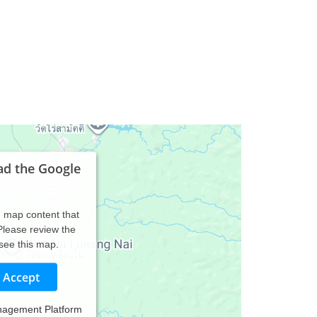
ad the Google
d map content that
 Please review the
 see this map.
Accept
nagement Platform