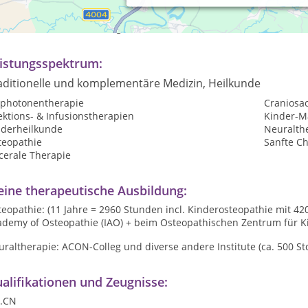
axiszeiten:
rmine nach Vereinbahrung
istungsspektrum:
aditionelle und komplementäre Medizin, Heilkunde
ophotonentherapie
Craniosa
ektions- & Infusionstherapien
Kinder-M
nderheilkunde
Neuralth
teopathie
Sanfte Ch
cerale Therapie
ine therapeutische Ausbildung:
eopathie: (11 Jahre = 2960 Stunden incl. Kinderosteopathie mit 42
demy of Osteopathie (IAO) + beim Osteopathischen Zentrum für Kin
raltherapie: ACON-Colleg und diverse andere Institute (ca. 500 Std
alifikationen und Zeugnisse:
.CN