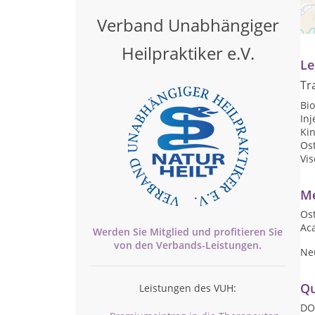
Pr
Verband Unabhängiger
Te
Heilpraktiker e.V.
Le
Tr
Bi
Inj
Ki
Os
Vis
Me
Ost
Aca
Werden Sie Mitglied und profitieren Sie
von den
Verbands-
Leistungen.
Neu
Qu
Leistungen des VUH:
DO