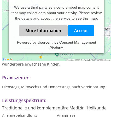
We use a third party service to embed map content
that may collect data about your activity. Please review
the details and accept the service to see this map.
More Information
Accept
Powered by
Usercentrics Consent Management
Platform
Ich bin seit 2006 Heilpraktikerin und habe diesen Beruf zu
meiner Berufung gemacht. Seit über 28 Jahren bin ich
glücklich mit meinem Mann verheiratet und wir haben zwei
wunderbare erwachsene Kinder.
Praxiszeiten:
Dienstags, Mittwochs und Donnerstags nach Vereinbarung
Leistungsspektrum:
Traditionelle und komplementäre Medizin, Heilkunde
Allergiebehandlung
Anamnese