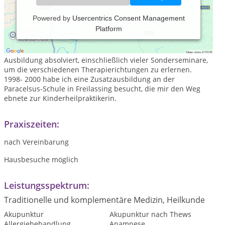
Powered by
Usercentrics Consent Management
Platform
Mein Name ist Heike Elchlep geb. Kühne, ich bin 1966
geboren, Mutter von 5 Kindern . Ich bin Heilpraktikerin, habe
von 1990 -1996 an den Deutschen Paracelsusschulen meine
Ausbildung absolviert, einschließlich vieler Sonderseminare,
um die verschiedenen Therapierichtungen zu erlernen.
1998- 2000 habe ich eine Zusatzausbildung an der
Paracelsus-Schule in Freilassing besucht, die mir den Weg
ebnete zur Kinderheilpraktikerin.
Praxiszeiten:
nach Vereinbarung
Hausbesuche möglich
Leistungsspektrum:
Traditionelle und komplementäre Medizin, Heilkunde
Akupunktur
Akupunktur nach Thews
Allergiebehandlung
Anamnese