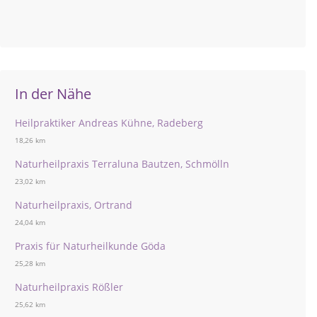
In der Nähe
Heilpraktiker Andreas Kühne, Radeberg
18,26 km
Naturheilpraxis Terraluna Bautzen, Schmölln
23,02 km
Naturheilpraxis, Ortrand
24,04 km
Praxis für Naturheilkunde Göda
25,28 km
Naturheilpraxis Rößler
25,62 km