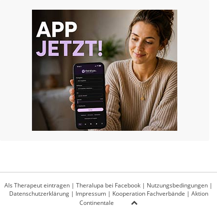
Als Therapeut eintragen
|
Theralupa bei Facebook
|
Nutzungsbedingungen
|
Datenschutzerklärung
|
Impressum
|
Kooperation Fachverbände
|
Aktion
Continentale