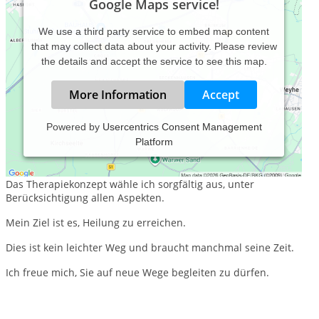
Google Maps service!
We use a third party service to embed map content
that may collect data about your activity. Please review
the details and accept the service to see this map.
More Information
Accept
Powered by
Usercentrics Consent Management
Platform
Meine Lebensphilosophie besteht darin, den Menschen das
Verständnis der Gesundheit auf allen Ebenen zu vermitteln.
Das Therapiekonzept wähle ich sorgfältig aus, unter
Berücksichtigung allen Aspekten.
Mein Ziel ist es, Heilung zu erreichen.
Dies ist kein leichter Weg und braucht manchmal seine Zeit.
Ich freue mich, Sie auf neue Wege begleiten zu dürfen.