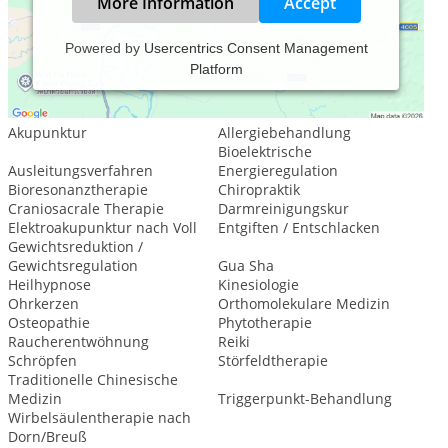
More Information
Accept
Powered by
Usercentrics Consent Management
Platform
Leistungsspektrum:
Traditionelle und komplementäre Medizin, Heilkunde
Akupunktur
Allergiebehandlung
Bioelektrische
Ausleitungsverfahren
Energieregulation
Bioresonanztherapie
Chiropraktik
Craniosacrale Therapie
Darmreinigungskur
Elektroakupunktur nach Voll
Entgiften / Entschlacken
Gewichtsreduktion /
Gewichtsregulation
Gua Sha
Heilhypnose
Kinesiologie
Ohrkerzen
Orthomolekulare Medizin
Osteopathie
Phytotherapie
Raucherentwöhnung
Reiki
Schröpfen
Störfeldtherapie
Traditionelle Chinesische
Medizin
Triggerpunkt-Behandlung
Wirbelsäulentherapie nach
Dorn/Breuß