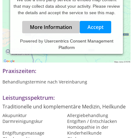
that may collect data about your activity. Please review
the details and accept the service to see this map.
More Information
Accept
Powered by
Usercentrics Consent Management
Platform
Naturheilpraxis für Akupunktur, Darmanalyse und
Umstimmungstherapien
Praxiszeiten:
Behandlungstermine nach Vereinbarung
Leistungsspektrum:
Traditionelle und komplementäre Medizin, Heilkunde
Akupunktur
Allergiebehandlung
Darmreinigungskur
Entgiften / Entschlacken
Homöopathie in der
Entgiftungsmassage
Kinderheilkunde