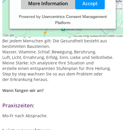
More Information
Accept
Powered by
Usercentrics Consent Management
Platform
Herzlich willkommen bei Dan Mor (Hp)
Heilung folgt ganz bestimmten Regeln & Rhythmen.
Bei jedem Menschen gilt: Die Gesundheit besteht aus
bestimmten Bausteinen.
Wasser, Vitamine, Schlaf, Bewegung, Berührung,
Luft, Licht, Ernährung, Erfolg, Sinn, Liebe und Selbstliebe.
Meine Stärke: Ich analysiere Ihre Situation und
erstelle einen entspannten Stufenplan für Ihre Heilung.
Step by step wachsen Sie so aus dem Problem oder
der Erkrankung heraus.
Wann fangen wir an?
Praxiszeiten:
Mo-Fr nach Absprache.