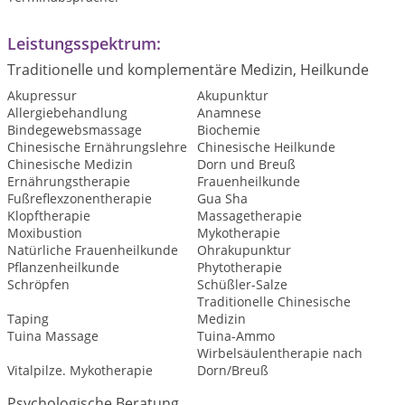
Leistungsspektrum:
Traditionelle und komplementäre Medizin, Heilkunde
Akupressur
Akupunktur
Allergiebehandlung
Anamnese
Bindegewebsmassage
Biochemie
Chinesische Ernährungslehre
Chinesische Heilkunde
Chinesische Medizin
Dorn und Breuß
Ernährungstherapie
Frauenheilkunde
Fußreflexzonentherapie
Gua Sha
Klopftherapie
Massagetherapie
Moxibustion
Mykotherapie
Natürliche Frauenheilkunde
Ohrakupunktur
Pflanzenheilkunde
Phytotherapie
Schröpfen
Schüßler-Salze
Traditionelle Chinesische
Taping
Medizin
Tuina Massage
Tuina-Ammo
Wirbelsäulentherapie nach
Vitalpilze. Mykotherapie
Dorn/Breuß
Psychologische Beratung