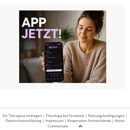
Als Therapeut eintragen
|
Theralupa bei Facebook
|
Nutzungsbedingungen
|
Datenschutzerklärung
|
Impressum
|
Kooperation Fachverbände
|
Aktion
Continentale