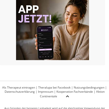
Als Therapeut eintragen
|
Theralupa bei Facebook
|
Nutzungsbedingungen
|
Datenschutzerklärung
|
Impressum
|
Kooperation Fachverbände
|
Aktion
Continentale
Aus Gründen der besseren Lesbarkeit wird auf die gleichzeitige Verwendung der