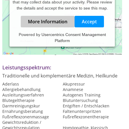
that may collect data about your activity. Please review
the details and accept the service to see this map.
More Information
Accept
Powered by
Usercentrics Consent Management
Platform
Praxiszeiten:
Termine nach Vereinbarung
Leistungsspektrum:
Traditionelle und komplementäre Medizin, Heilkunde
Aderlass
Akupressur
Allergiebehandlung
Anamnese
Ausleitungsverfahren
Autogenes Training
Blutegeltherapie
Blutuntersuchung
Darmreinigungskur
Entgiften / Entschlacken
Ernährungsberatung
Faltenunterspritzen
Fußreflexzonenmassage
Fußreflexzonentherapie
Gewichtsreduktion /
Gewichtsregulation
Homöopathie, klassisch