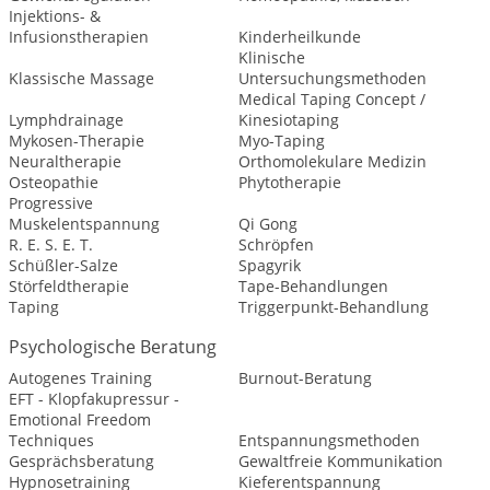
Injektions- &
Infusionstherapien
Kinderheilkunde
Klinische
Klassische Massage
Untersuchungsmethoden
Medical Taping Concept /
Lymphdrainage
Kinesiotaping
Mykosen-Therapie
Myo-Taping
Neuraltherapie
Orthomolekulare Medizin
Osteopathie
Phytotherapie
Progressive
Muskelentspannung
Qi Gong
R. E. S. E. T.
Schröpfen
Schüßler-Salze
Spagyrik
Störfeldtherapie
Tape-Behandlungen
Taping
Triggerpunkt-Behandlung
Psychologische Beratung
Autogenes Training
Burnout-Beratung
EFT - Klopfakupressur -
Emotional Freedom
Techniques
Entspannungsmethoden
Gesprächsberatung
Gewaltfreie Kommunikation
Hypnosetraining
Kieferentspannung