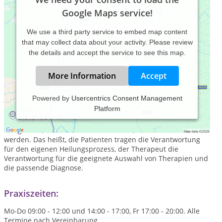
Google Maps service!
We use a third party service to embed map content
that may collect data about your activity. Please review
the details and accept the service to see this map.
More Information
Accept
Powered by
Usercentrics Consent Management
Platform
Mein Selbstverständnis von meinem Beruf als Heilpraktiker:
Patienten können sich von mir, mit meinen Kenntnissen und
Fähigkeiten, dabei unterstützen lassen, wieder heil zu
werden. Das heißt, die Patienten tragen die Verantwortung
für den eigenen Heilungsprozess, der Therapeut die
Verantwortung für die geeignete Auswahl von Therapien und
die passende Diagnose.
Praxiszeiten:
Mo-Do 09:00 - 12:00 und 14:00 - 17:00, Fr 17:00 - 20:00. Alle
Termine nach Vereinbarung