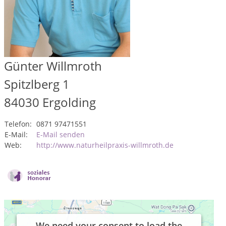
Günter Willmroth
Spitzlberg 1
84030
Ergolding
Telefon:
0871 97471551
E-Mail:
E-Mail senden
Web:
http://www.naturheilpraxis-willmroth.de
We need your consent to load the