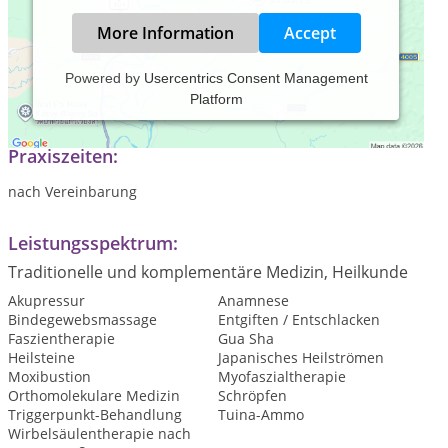
More Information
Accept
Powered by
Usercentrics Consent Management
Platform
Tätig in eigener Praxis seit 2013.
Praxiszeiten:
nach Vereinbarung
Leistungsspektrum:
Traditionelle und komplementäre Medizin, Heilkunde
Akupressur
Anamnese
Bindegewebsmassage
Entgiften / Entschlacken
Faszientherapie
Gua Sha
Heilsteine
Japanisches Heilströmen
Moxibustion
Myofaszialtherapie
Orthomolekulare Medizin
Schröpfen
Triggerpunkt-Behandlung
Tuina-Ammo
Wirbelsäulentherapie nach