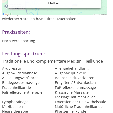
Platform
Ich verstehe mich als Naturheilkundlerin die sich natürlicher
Medikamte und schonender Therapien bedient, die
langfristig dazu dienen die Gesundheit und Lebensqualität
wiederherzustellen bzw aufrechtzuerhalten.
Praxiszeiten:
Nach Vereinbarung
Leistungsspektrum:
Traditionelle und komplementäre Medizin, Heilkunde
Akupressur
Allergiebehandlung
Augen-/ Irisdiagnose
Augenakupunktur
Ausleitungsverfahren
Baunscheidt-Verfahren
Bindegewebsmassage
Entgiften / Entschlacken
Frauenheilkunde
Fußreflexzonenmassage
Fußreflexzonentherapie
Klassische Massage
Massage mit manueller
Lymphdrainage
Extension der Halswirbelsäule
Moxibustion
Natürliche Frauenheilkunde
Neuraltherapie
Pflanzenheilkunde