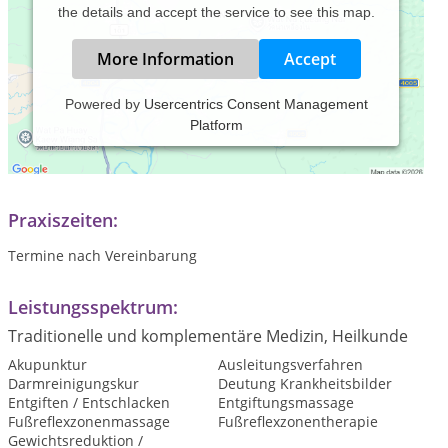
the details and accept the service to see this map.
More Information
Accept
Powered by
Usercentrics Consent Management
Platform
Guten Tag!
Mein Beruf ist meine Berufung und mein Wunsch ist es
Ihnen Gutes zu tun.
Praxiszeiten:
Termine nach Vereinbarung
Leistungsspektrum:
Traditionelle und komplementäre Medizin, Heilkunde
Akupunktur
Ausleitungsverfahren
Darmreinigungskur
Deutung Krankheitsbilder
Entgiften / Entschlacken
Entgiftungsmassage
Fußreflexzonenmassage
Fußreflexzonentherapie
Gewichtsreduktion /