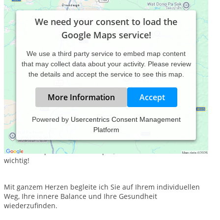
We need your consent to load the
Google Maps service!
We use a third party service to embed map content
that may collect data about your activity. Please review
the details and accept the service to see this map.
More Information
Accept
Powered by
Usercentrics Consent Management
Platform
Mein Anspruch ist es, Sie als ganzen Menschen zu sehen,
und Sie ganzheitlich zu behandeln. Dabei ist für mich das
Zusammenspiel zwischen Körper, Geist und Seele besonders
wichtig!
Mit ganzem Herzen begleite ich Sie auf Ihrem individuellen
Weg, Ihre innere Balance und Ihre Gesundheit
wiederzufinden.