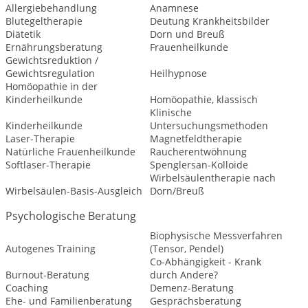
Allergiebehandlung
Anamnese
Blutegeltherapie
Deutung Krankheitsbilder
Diätetik
Dorn und Breuß
Ernährungsberatung
Frauenheilkunde
Gewichtsreduktion /
Gewichtsregulation
Heilhypnose
Homöopathie in der
Kinderheilkunde
Homöopathie, klassisch
Klinische
Kinderheilkunde
Untersuchungsmethoden
Laser-Therapie
Magnetfeldtherapie
Natürliche Frauenheilkunde
Raucherentwöhnung
Softlaser-Therapie
Spenglersan-Kolloide
Wirbelsäulentherapie nach
Wirbelsäulen-Basis-Ausgleich
Dorn/Breuß
Psychologische Beratung
Biophysische Messverfahren
Autogenes Training
(Tensor, Pendel)
Co-Abhängigkeit - Krank
Burnout-Beratung
durch Andere?
Coaching
Demenz-Beratung
Ehe- und Familienberatung
Gesprächsberatung