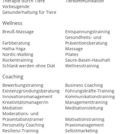
Therapie durch Tiere
Tierkommunikation
Vorbeugende
Gesunderhaltung für Tiere
Wellness
Breuß-Massage
Entspannungstraining
Gesundheits- und
Farbberatung
Präventionsberatung
Hatha-Yoga
Massage
Nordic-Walking
Pilates
Rückentraining
Säure-Basen-Haushalt
Schlank werden ohne Diät
Wellnesstraining
Coaching
Bewerbungstraining
Business Coaching
Existenzgründungsberatung
Führungskräfte-Training
Innovationsmanagement
Kommunikationstraining
Kreativitätsmanager/in
Managementtraining
Mediation
Meditationsleitung
Moderations- und
Präsentationstrainer
Motivationstraining
Personality Coaching
Praxismanagement
Resilienz-Training
Selbstmarketing