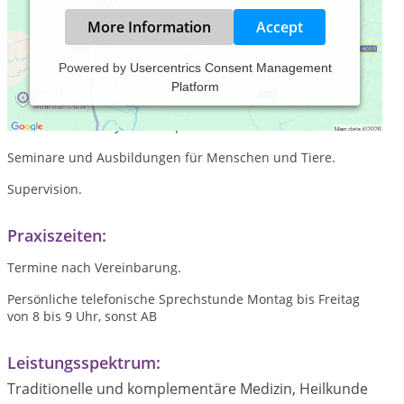
More Information
Accept
Powered by
Usercentrics Consent Management
Platform
Ganzheitliche Therapie für Körper, Geist und Seele von
Menschen und Tieren mit Hilfe von klassischer Homöopathie,
manueller und Psychotherapie.
Seminare und Ausbildungen für Menschen und Tiere.
Supervision.
Praxiszeiten:
Termine nach Vereinbarung.
Persönliche telefonische Sprechstunde Montag bis Freitag
von 8 bis 9 Uhr, sonst AB
Leistungsspektrum:
Traditionelle und komplementäre Medizin, Heilkunde