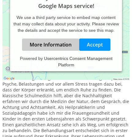
Google Maps service!
We use a third party service to embed map content
that may collect data about your activity. Please review
the details and accept the service to see this map.
More Information
Accept
Powered by
Usercentrics Consent Management
Platform
Nicht nur die Symptome einer Krankheit behandeln, sondern
auch die Ursache der Erkrankung erfragen, ist auf dem Weg
der Gesundung wichtig. Ursachen sind vielseitig. Körper und
Psyche, Belastungen und vor allem Stress tragen dazu bei,
dass der Körper erkrankt, um endlich Ruhe zu finden. Die
klassische Schulmedizin hilft, aber die Nachhaltigkeit
erfahren wir durch die Medizin der Natur, dem Gespräch, die
Achtung und Achtsamkeit. Als Heilpraktikerin und
Sozialpädagogin habe ich mir die Frauengesundheit und
Kinder in den ersten Lebensjahren als Schwerpunkt gesetzt.
Einen ganzheitlichen Ansatz sehe ich als Weg, um erfolgreich
zu behandeln. Die Behandlungsart entscheidet sich in erster
Linie aufgrund ihrer Erkrankung, ihrer Lebenssituation und