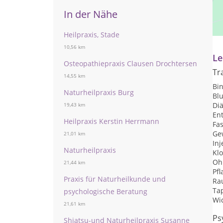
In der Nähe
Pr
Te
Heilpraxis, Stade
10,56 km
Le
Osteopathiepraxis Clausen Drochtersen
Tr
14,55 km
Bi
Naturheilpraxis Burg
Bl
Diä
19,43 km
Ent
Heilpraxis Kerstin Herrmann
Fa
Ge
21,01 km
Inj
Naturheilpraxis
Kl
Oh
21,44 km
Pf
Praxis für Naturheilkunde und
Ra
Ta
psychologische Beratung
Wi
21,61 km
Ps
Shiatsu-und Naturheilpraxis Susanne