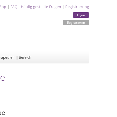
App
|
FAQ - Häufig gestellte Fragen
|
Registrierung
Login
Registrieren
rapeuten || Bereich
be
be