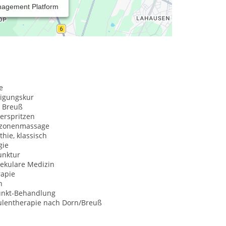
nagement Platform
e
igungskur
 Breuß
erspritzen
xzonenmassage
hie, klassisch
gie
nktur
ekulare Medizin
rapie
n
unkt-Behandlung
ulentherapie nach Dorn/Breuß