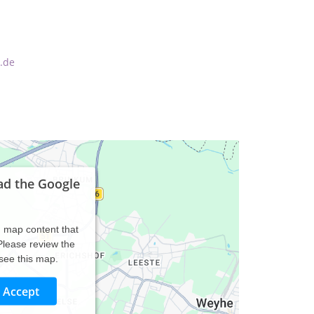
a.de
ad the Google
d map content that
 Please review the
 see this map.
Accept