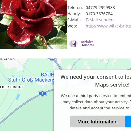
Telefon:
04779 2999983
Handy:
0170 3676784
E-Mail:
E-Mail senden
Web:
http://www.wilke-britt
We need your consent to lo
Maps service!
We use a third party service to embe
may collect data about your activity.
details and accept the service to
More Information