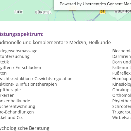
Powered by
Usercentrics Consent Ma
axiszeiten:
rmine nach Vereinbarung
istungsspektrum:
aditionelle und komplementäre Medizin, Heilkunde
ndegewebsmassage
Biochemi
utuntersuchung
Darmrein
tetik
Dorn und
giften / Entschlacken
Faltenunt
sten
Fußrefle
wichtsreduktion / Gewichtsregulation
Homöopat
ektions- & Infusionstherapien
Kinesiolo
opftherapie
Ohrakupu
rkerzen
Orthomol
lanzenheilkunde
Phytothe
ucherentwöhnung
Schröpfe
pe-Behandlungen
Triggerp
ckel und Co.
Wirbelsä
ychologische Beratung