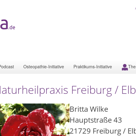
Podcast
Osteopathie-Initiative
Praktikums-Initiative
The
aturheilpraxis Freiburg / El
Britta Wilke
Hauptstraße 43
21729
Freiburg / El