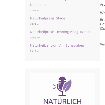
Arb
Neumann
22,91 km
We
Naturheilpraxis, Stade
Br
Ge
23,24 km
Sä
Naturheilpraxis Henning Ploog, Itzehoe
26,09 km
Ver
Naturheilzentrum Am Burggraben
29,12 km