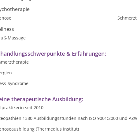
ychotherapie
pnose
Schmerzt
llness
euß-Massage
handlungsschwerpunkte & Erfahrungen:
hmerztherapie
ergien
ress-Syndrome
ine therapeutische Ausbildung:
lpraktikerin seit 2010
teopathien 1380 Ausbildungsstunden nach ISO 9001:2000 und AZWV z
pnoseausbildung (Thermedius Institut)