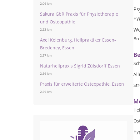
2,06 km
Ps
Sakura GbR Praxis für Physiotherapie
Hy
und Osteopathie
We
2,23 km
Br
Axel Keienburg, Heilpraktiker Essen-
Bredeney, Essen
Be
2,27 km
Sc
Naturheilpraxis Sigrid Zülsdorff Essen
All
2,56 km
Praxis für erweiterte Osteopathie, Essen
St
2,59 km
Me
Hei
Os
Hy