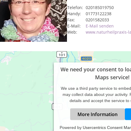
Telefon:
020185019750
Handy:
01773122238
Fax:
0201582033
E-Mail:
E-Mail senden
Web:
www.naturheilpraxis-l
We need your consent to lo
Maps service!
We use a third party service to embe
may collect data about your activity.
details and accept the service to
More Information
Powered by
Usercentrics Consent Ma