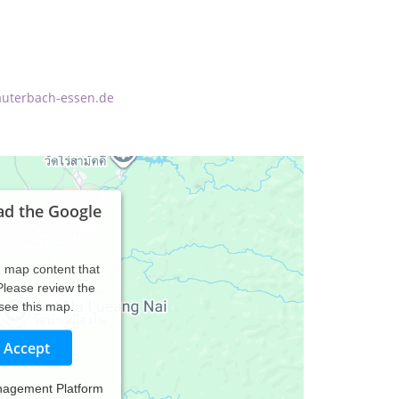
auterbach-essen.de
ad the Google
d map content that
 Please review the
 see this map.
Accept
nagement Platform