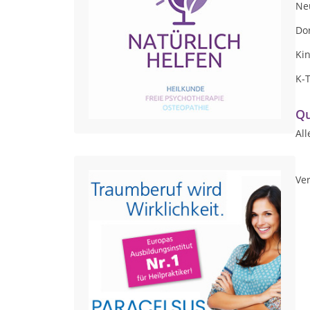
Ne
Do
Ki
K-
Qu
All
Ver