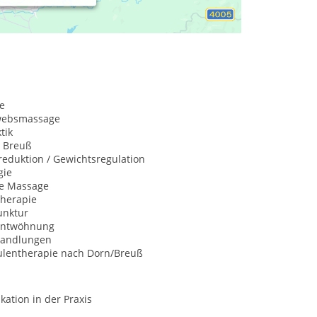
e
websmassage
tik
 Breuß
eduktion / Gewichtsregulation
gie
he Massage
herapie
nktur
entwöhnung
handlungen
ulentherapie nach Dorn/Breuß
ation in der Praxis