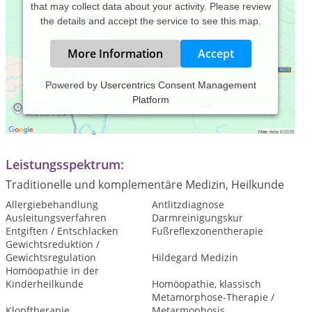
that may collect data about your activity. Please review
the details and accept the service to see this map.
More Information
Accept
Powered by
Usercentrics Consent Management
Platform
Praxiszeiten:
Nach Vereinbarung
Leistungsspektrum:
Traditionelle und komplementäre Medizin, Heilkunde
Allergiebehandlung
Antlitzdiagnose
Ausleitungsverfahren
Darmreinigungskur
Entgiften / Entschlacken
Fußreflexzonentherapie
Gewichtsreduktion /
Gewichtsregulation
Hildegard Medizin
Homöopathie in der
Kinderheilkunde
Homöopathie, klassisch
Metamorphose-Therapie /
Klopftherapie
Metarmophosis