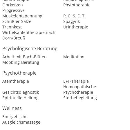
Ohrkerzen
Phytotherapie
Progressive
Muskelentspannung
R. E. S. E. T.
Schüßler-Salze
Spagyrik
Trennkost
Urintherapie
Wirbelsäulentherapie nach
Dorn/Breuß
Psychologische Beratung
Arbeit mit Bach-Blüten
Meditation
Mobbing-Beratung
Psychotherapie
Atemtherapie
EFT-Therapie
Homöopathische
Gesichtsdiagnostik
Psychotherapie
Spirituelle Heilung
Sterbebegleitung
Wellness
Energetische
Ausgleichsmassage