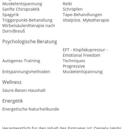
Muskelentspannung
Reiki
Sanfte Chiropraktik
Schröpfen
Spagyrik
Tape-Behandlungen
Triggerpunkt-Behandlung
Vitalpilze. Mykotherapie
Wirbelsäulentherapie nach
Dorn/Breuß
Psychologische Beratung
EFT - Klopfakupressur -
Emotional Freedom
Autogenes Training
Techniques
Progressive
Entspannungsmethoden
Muskelentspannung
Wellness
Säure-Basen-Haushalt
Energetik
Energetische Naturheilkunde
Verantwortlich für den Inhalt des Eintrages ist: Daniela Jakobi