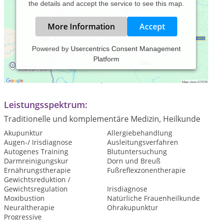
the details and accept the service to see this map.
More Information
Accept
Powered by
Usercentrics Consent Management
Platform
Praxiszeiten:
Termine individuell nach Absprache
Leistungsspektrum:
Traditionelle und komplementäre Medizin, Heilkunde
Akupunktur
Allergiebehandlung
Augen-/ Irisdiagnose
Ausleitungsverfahren
Autogenes Training
Blutuntersuchung
Darmreinigungskur
Dorn und Breuß
Ernährungstherapie
Fußreflexzonentherapie
Gewichtsreduktion /
Gewichtsregulation
Irisdiagnose
Moxibustion
Natürliche Frauenheilkunde
Neuraltherapie
Ohrakupunktur
Progressive