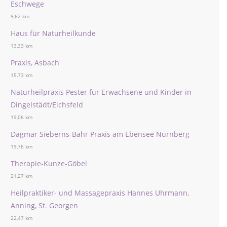
Eschwege
9,62 km
Haus für Naturheilkunde
13,33 km
Praxis, Asbach
15,73 km
Naturheilpraxis Pester für Erwachsene und Kinder in
Dingelstädt/Eichsfeld
19,06 km
Dagmar Sieberns-Bähr Praxis am Ebensee Nürnberg
19,76 km
Therapie-Kunze-Göbel
21,27 km
Heilpraktiker- und Massagepraxis Hannes Uhrmann,
Anning, St. Georgen
22,47 km