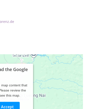
lorenz.de
ad the Google
d map content that
 Please review the
 see this map.
Accept