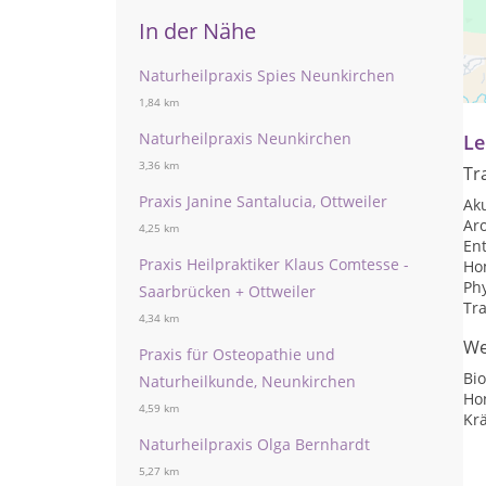
In der Nähe
Pr
Naturheilpraxis Spies Neunkirchen
na
1,84 km
Naturheilpraxis Neunkirchen
Le
3,36 km
Tr
Praxis Janine Santalucia, Ottweiler
Ak
Ar
4,25 km
Ent
Praxis Heilpraktiker Klaus Comtesse -
Ho
Ph
Saarbrücken + Ottweiler
Tra
4,34 km
We
Praxis für Osteopathie und
Bio
Naturheilkunde, Neunkirchen
Ho
4,59 km
Kr
Naturheilpraxis Olga Bernhardt
5,27 km