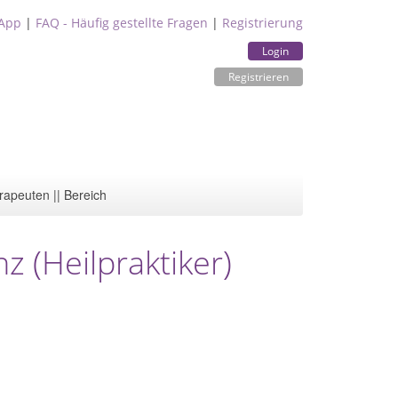
App
|
FAQ - Häufig gestellte Fragen
|
Registrierung
Login
Registrieren
rapeuten || Bereich
z (Heilpraktiker)
n