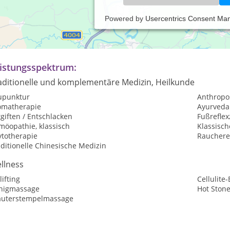
Powered by
Usercentrics Consent Ma
axiszeiten:
ch Vereinbarung
istungsspektrum:
aditionelle und komplementäre Medizin, Heilkunde
upunktur
Anthropo
omatherapie
Ayurveda
giften / Entschlacken
Fußrefle
möopathie, klassisch
Klassisc
ytotherapie
Raucher
ditionelle Chinesische Medizin
llness
lifting
Cellulite
nigmassage
Hot Ston
äuterstempelmassage