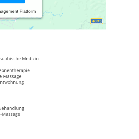
nagement Platform
sophische Medizin
xzonentherapie
he Massage
entwöhnung
-Behandlung
e-Massage