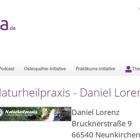
Podcast
Osteopathie-Initiative
Praktikums-Initiative
The
aturheilpraxis - Daniel Loren
Daniel Lorenz
Brucknerstraße 9
66540
Neunkirche