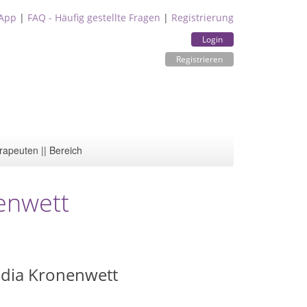
App
|
FAQ - Häufig gestellte Fragen
|
Registrierung
Login
Registrieren
rapeuten || Bereich
nenwett
udia Kronenwett