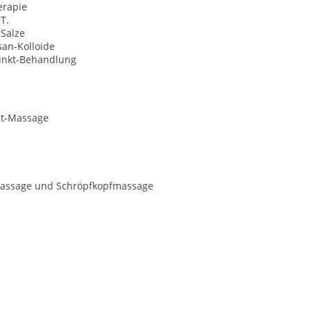
erapie
 T.
-Salze
san-Kolloide
unkt-Behandlung
it-Massage
smassage und Schröpfkopfmassage