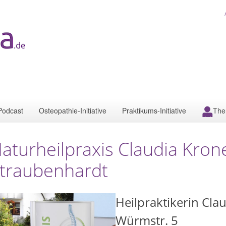
Podcast
Osteopathie-Initiative
Praktikums-Initiative
The
aturheilpraxis Claudia Kro
traubenhardt
Heilpraktikerin Cla
Würmstr. 5