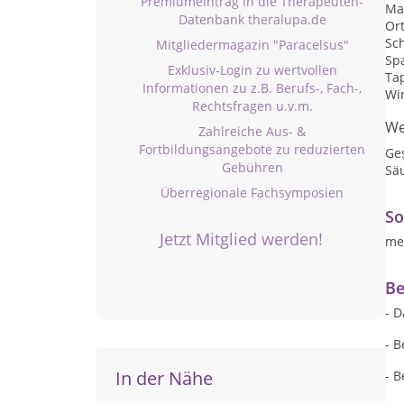
Premiumeintrag in die Therapeuten-
Ma
Datenbank theralupa.de
Or
Sc
Mitgliedermagazin "Paracelsus"
Sp
Exklusiv-Login zu wertvollen
Ta
Informationen zu z.B. Berufs-, Fach-,
Wi
Rechtsfragen u.v.m.
We
Zahlreiche Aus- &
Fortbildungsangebote zu reduzierten
Ge
Gebühren
Sä
Überregionale Fachsymposien
So
Jetzt Mitglied werden!
me
Be
- 
- 
In der Nähe
- 