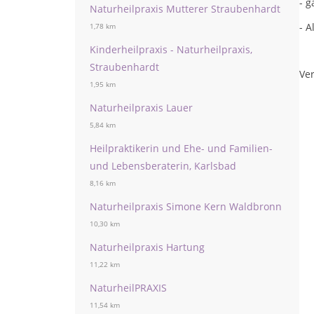
- 
Naturheilpraxis Mutterer Straubenhardt
- 
1,78 km
Kinderheilpraxis - Naturheilpraxis,
Straubenhardt
Ver
1,95 km
Naturheilpraxis Lauer
5,84 km
Heilpraktikerin und Ehe- und Familien-
und Lebensberaterin, Karlsbad
8,16 km
Naturheilpraxis Simone Kern Waldbronn
10,30 km
Naturheilpraxis Hartung
11,22 km
NaturheilPRAXIS
11,54 km