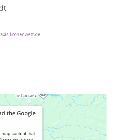
dt
raxis-kronenwett.de
ad the Google
d map content that
 Please review the