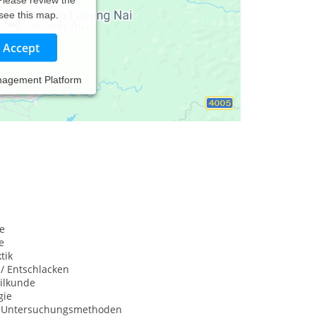
 see this map.
Accept
nagement Platform
e
e
tik
 / Entschlacken
ilkunde
gie
e Untersuchungsmethoden