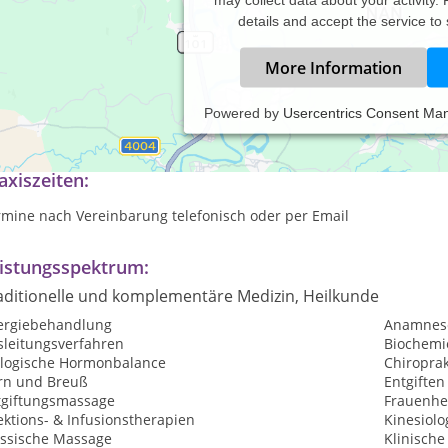
details and accept the service to
More Information
Powered by
Usercentrics Consent Ma
pät)Abendtermine für Berufstätige, Hausbesuche möglich
axiszeiten:
rmine nach Vereinbarung telefonisch oder per Email
istungsspektrum:
aditionelle und komplementäre Medizin, Heilkunde
lergiebehandlung
Anamnes
sleitungsverfahren
Biochemi
ologische Hormonbalance
Chiroprak
rn und Breuß
Entgiften
tgiftungsmassage
Frauenhe
ektions- & Infusionstherapien
Kinesiolo
assische Massage
Klinisch