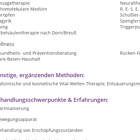
ssagetherapie
Neuralth
thomolekulare Medizin
R. E. S. E.
hröpfen
Schüßler
agyrik
Spengler
ping
Triggerp
rbelsäulentherapie nach Dorn/Breuß
llness
sundheits- und Präventionsberatung
Rücken-F
ure-Basen-Haushalt
nstige, ergänzenden Methoden:
dizinische und kosmetische Vital-Wellen-Therapie, Entsäuerung
handlungsschwerpunkte & Erfahrungen:
Darmsanierung
Bewegungsapparat
Behandlung von Erschöpfungszuständen