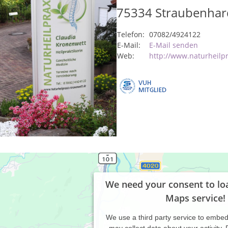
75334
Straubenhar
Telefon:
07082/4924122
E-Mail:
E-Mail senden
Web:
http://www.naturheilp
We need your consent to lo
Maps service!
We use a third party service to embe
may collect data about your activity.