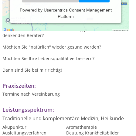
Powered by
Usercentrics Consent Management
Platform
Heute schon gelebt? Jeder Tag ist ein neuer Anfang!
Suchen Sie einen naturheilkundlichen, ganzheitlich
denkenden Berater?
Möchten Sie "natürlich" wieder gesund werden?
Möchten Sie Ihre Lebensqualität verbessern?
Dann sind Sie bei mir richtig!
Praxiszeiten:
Termine nach Vereinbarung
Leistungsspektrum:
Traditionelle und komplementäre Medizin, Heilkunde
Akupunktur
Aromatherapie
Ausleitungsverfahren
Deutung Krankheitsbilder