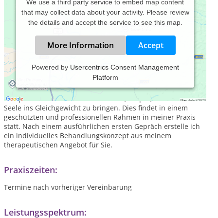
We use a third party service to embed map content
that may collect data about your activity. Please review
the details and accept the service to see this map.
More Information
Accept
Powered by
Usercentrics Consent Management
Platform
In meiner Naturheilpraxis steht der Mensch mit all seinen
Facetten an erster Stelle. Mit Einfühlungsvermögen und
Kompetenz unterstütze ich Sie dabei, Körper, Geiste und
Seele ins Gleichgewicht zu bringen. Dies findet in einem
geschützten und professionellen Rahmen in meiner Praxis
statt. Nach einem ausführlichen ersten Gepräch erstelle ich
ein individuelles Behandlungskonzept aus meinem
therapeutischen Angebot für Sie.
Praxiszeiten:
Termine nach vorheriger Vereinbarung
Leistungsspektrum: