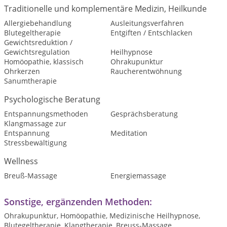
Traditionelle und komplementäre Medizin, Heilkunde
Allergiebehandlung
Ausleitungsverfahren
Blutegeltherapie
Entgiften / Entschlacken
Gewichtsreduktion /
Gewichtsregulation
Heilhypnose
Homöopathie, klassisch
Ohrakupunktur
Ohrkerzen
Raucherentwöhnung
Sanumtherapie
Psychologische Beratung
Entspannungsmethoden
Gesprächsberatung
Klangmassage zur
Entspannung
Meditation
Stressbewältigung
Wellness
Breuß-Massage
Energiemassage
Sonstige, ergänzenden Methoden:
Ohrakupunktur, Homöopathie, Medizinische Heilhypnose,
Blutegeltherapie, Klangtherapie, Breuss-Massage