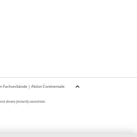
on Fachverbände
|
Aktion Continentale
d divers (m/w/d) verzichtet.