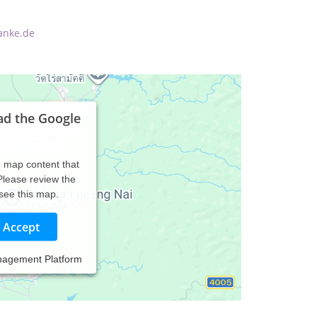
anke.de
ad the Google
d map content that
 Please review the
 see this map.
Accept
nagement Platform