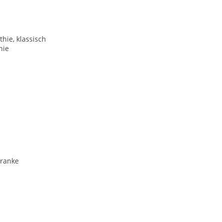
hie, klassisch
hie
Franke