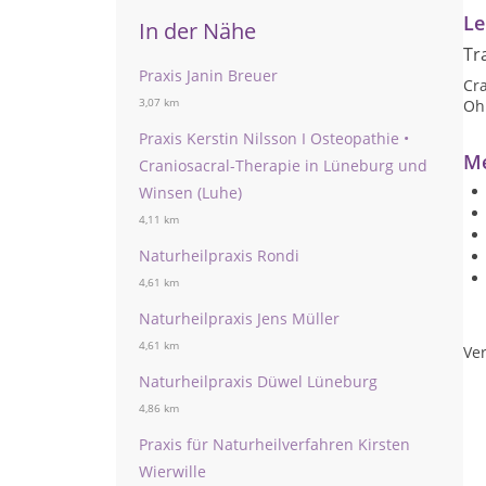
Le
In der Nähe
Tr
Praxis Janin Breuer
Cr
3,07 km
Oh
Praxis Kerstin Nilsson I Osteopathie •
Me
Craniosacral-Therapie in Lüneburg und
Winsen (Luhe)
4,11 km
Naturheilpraxis Rondi
4,61 km
Naturheilpraxis Jens Müller
4,61 km
Ver
Naturheilpraxis Düwel Lüneburg
4,86 km
Praxis für Naturheilverfahren Kirsten
Wierwille