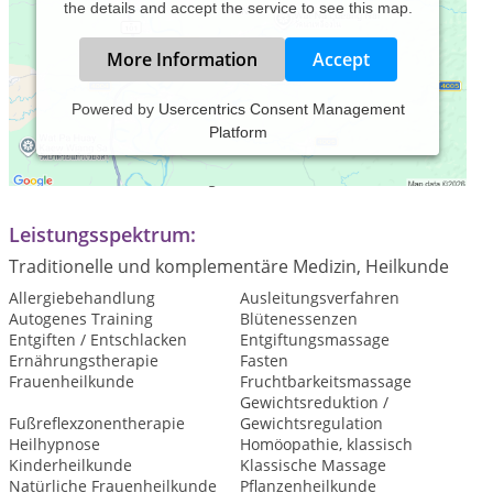
the details and accept the service to see this map.
More Information
Accept
Powered by
Usercentrics Consent Management
Platform
Praxiszeiten:
Termine nach Vereinbarung, auch in den Abendstunden.
Leistungsspektrum:
Traditionelle und komplementäre Medizin, Heilkunde
Allergiebehandlung
Ausleitungsverfahren
Autogenes Training
Blütenessenzen
Entgiften / Entschlacken
Entgiftungsmassage
Ernährungstherapie
Fasten
Frauenheilkunde
Fruchtbarkeitsmassage
Gewichtsreduktion /
Fußreflexzonentherapie
Gewichtsregulation
Heilhypnose
Homöopathie, klassisch
Kinderheilkunde
Klassische Massage
Natürliche Frauenheilkunde
Pflanzenheilkunde