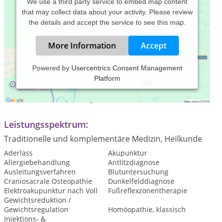
We use a third party service to embed map content
that may collect data about your activity. Please review
the details and accept the service to see this map.
More Information
Accept
Powered by
Usercentrics Consent Management
Platform
Praxiszeiten:
Termin nach Vereinbarung
Leistungsspektrum:
Traditionelle und komplementäre Medizin, Heilkunde
Aderlass
Akupunktur
Allergiebehandlung
Antlitzdiagnose
Ausleitungsverfahren
Blutuntersuchung
Craniosacrale Osteopathie
Dunkelfelddiagnose
Elektroakupunktur nach Voll
Fußreflexzonentherapie
Gewichtsreduktion /
Gewichtsregulation
Homöopathie, klassisch
Injektions- &