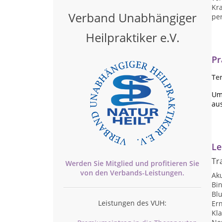
Kr
Verband Unabhängiger
per
Heilpraktiker e.V.
Pr
Te
Um
au
Le
Tr
Werden Sie Mitglied und profitieren Sie
von den
Verbands-
Leistungen.
Ak
Bi
Blu
Leistungen des VUH:
Er
Kl