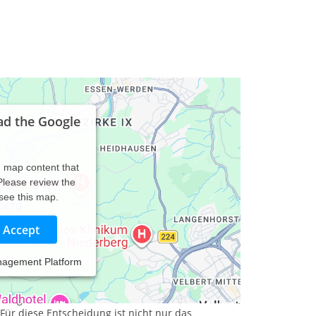
ad the Google
d map content that
 Please review the
 see this map.
Accept
nagement Platform
dienen in erster Linie dazu, die
. Ich bin mit unterschiedlichen Verfahren vertraut,
n und gemeinsam mit Ihnen das Verfahren auswähle,
Für diese Entscheidung ist nicht nur das