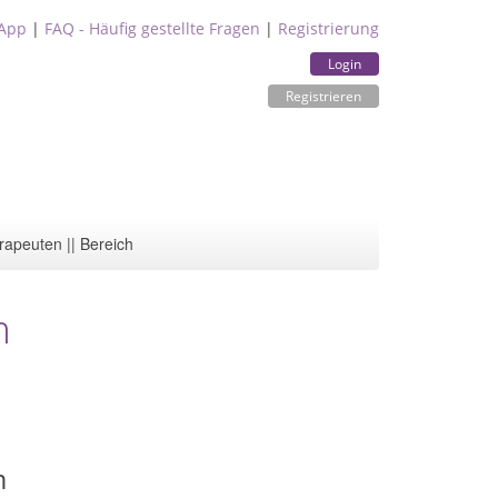
App
|
FAQ - Häufig gestellte Fragen
|
Registrierung
Login
Registrieren
rapeuten || Bereich
m
m