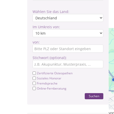
Wählen Sie das Land:
Im Umkreis von:
von:
Stichwort (optional):
Zertifizierte Osteopathen
Soziales Honorar
Fremdsprache
Online-Fernberatung
Suchen
Die
Sel
so 
von