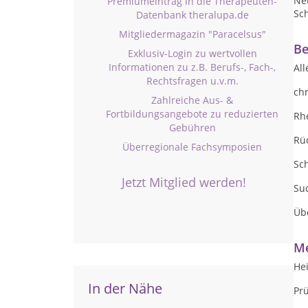
Ne
Premiumeintrag in die Therapeuten-
Sc
Datenbank theralupa.de
Mitgliedermagazin "Paracelsus"
Be
Exklusiv-Login zu wertvollen
Informationen zu z.B. Berufs-, Fach-,
All
Rechtsfragen u.v.m.
ch
Zahlreiche Aus- &
Fortbildungsangebote zu reduzierten
Rh
Gebühren
Rü
Überregionale Fachsymposien
Sc
Jetzt Mitglied werden!
Su
Üb
Me
He
In der Nähe
Pr