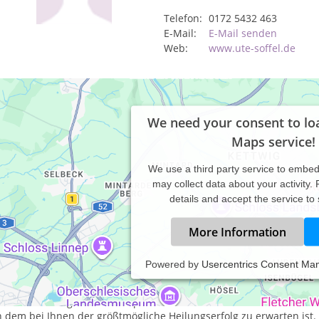
Telefon:
0172 5432 463
E-Mail:
E-Mail senden
Web:
www.ute-soffel.de
We need your consent to lo
Maps service!
We use a third party service to embe
may collect data about your activity.
details and accept the service to
More Information
Powered by
Usercentrics Consent Ma
 naturheilkundlichen Verfahren, die ich in meiner Praxis einsetze, 
bstheilungskräfte Ihres Körpers zu aktivieren bzw. zu unterstützen
dass ich mich ganz auf Ihre persönliche Situation einstellen kan
 dem bei Ihnen der größtmögliche Heilungserfolg zu erwarten ist. 