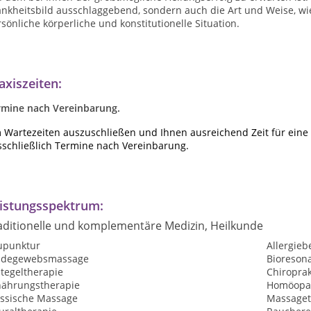
ankheitsbild ausschlaggebend, sondern auch die Art und Weise, w
sönliche körperliche und konstitutionelle Situation.
axiszeiten:
rmine nach Vereinbarung.
 Wartezeiten auszuschließen und Ihnen ausreichend Zeit für ein
sschließlich Termine nach Vereinbarung.
istungsspektrum:
aditionelle und komplementäre Medizin, Heilkunde
upunktur
Allergie
ndegewebsmassage
Bioreson
tegeltherapie
Chiroprak
nährungstherapie
Homöopat
assische Massage
Massaget