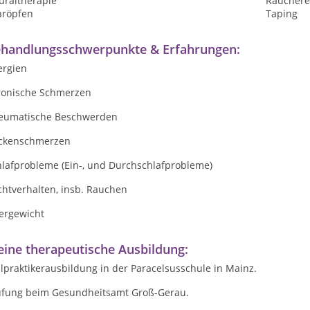
uraltherapie
Raucher
hröpfen
Taping
handlungsschwerpunkte & Erfahrungen:
ergien
ronische Schmerzen
eumatische Beschwerden
ckenschmerzen
hlafprobleme (Ein-, und Durchschlafprobleme)
chtverhalten, insb. Rauchen
ergewicht
ine therapeutische Ausbildung:
ilpraktikerausbildung in der Paracelsusschule in Mainz.
üfung beim Gesundheitsamt Groß-Gerau.