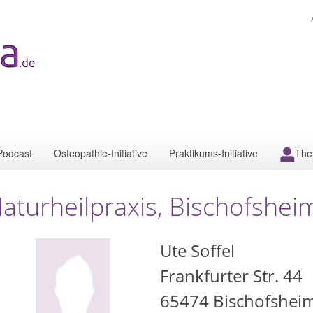
Podcast
Osteopathie-Initiative
Praktikums-Initiative
The
aturheilpraxis, Bischofshei
Ute Soffel
Frankfurter Str. 44
65474
Bischofshei