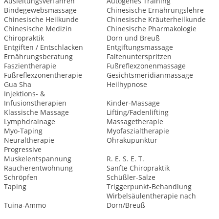
Ausleitungsverfahren
Autogenes Training
Bindegewebsmassage
Chinesische Ernährungslehre
Chinesische Heilkunde
Chinesische Kräuterheilkunde
Chinesische Medizin
Chinesische Pharmakologie
Chiropraktik
Dorn und Breuß
Entgiften / Entschlacken
Entgiftungsmassage
Ernährungsberatung
Faltenunterspritzen
Faszientherapie
Fußreflexzonenmassage
Fußreflexzonentherapie
Gesichtsmeridianmassage
Gua Sha
Heilhypnose
Injektions- &
Infusionstherapien
Kinder-Massage
Klassische Massage
Lifting/Fadenlifting
Lymphdrainage
Massagetherapie
Myo-Taping
Myofaszialtherapie
Neuraltherapie
Ohrakupunktur
Progressive
Muskelentspannung
R. E. S. E. T.
Raucherentwöhnung
Sanfte Chiropraktik
Schröpfen
Schüßler-Salze
Taping
Triggerpunkt-Behandlung
Wirbelsäulentherapie nach
Tuina-Ammo
Dorn/Breuß