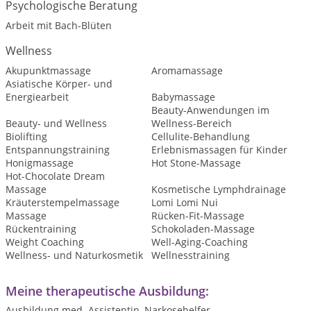
Psychologische Beratung
Arbeit mit Bach-Blüten
Wellness
Akupunktmassage
Aromamassage
Asiatische Körper- und
Energiearbeit
Babymassage
Beauty-Anwendungen im
Beauty- und Wellness
Wellness-Bereich
Biolifting
Cellulite-Behandlung
Entspannungstraining
Erlebnismassagen für Kinder
Honigmassage
Hot Stone-Massage
Hot-Chocolate Dream
Massage
Kosmetische Lymphdrainage
Kräuterstempelmassage
Lomi Lomi Nui
Massage
Rücken-Fit-Massage
Rückentraining
Schokoladen-Massage
Weight Coaching
Well-Aging-Coaching
Wellness- und Naturkosmetik
Wellnesstraining
Meine therapeutische Ausbildung:
Ausbildung med. Assistentin, Narkosehelfer,