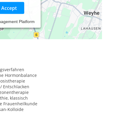
Accept
nagement Platform
ngsverfahren
che Hormonbalance
osistherapie
 / Entschlacken
xzonentherapie
hie, klassisch
he Frauenheilkunde
san-Kolloide