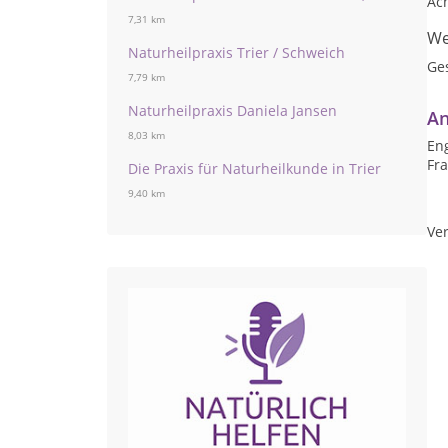
Ac
7,31 km
We
Naturheilpraxis Trier / Schweich
Ge
7,79 km
Naturheilpraxis Daniela Jansen
An
8,03 km
Eng
Fr
Die Praxis für Naturheilkunde in Trier
9,40 km
Ver