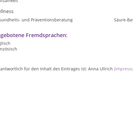
htsamkeit
llness
sundheits- und Präventionsberatung
Säure-Ba
gebotene Fremdsprachen:
lisch
anzösisch
antwortlich für den Inhalt des Eintrages ist: Anna Ullrich
(Impress