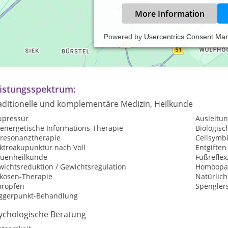
More Information
Powered by
Usercentrics Consent Ma
axiszeiten:
rmine nach Vereinbarung.
istungsspektrum:
aditionelle und komplementäre Medizin, Heilkunde
upressur
Ausleitu
oenergetische Informations-Therapie
Biologis
oresonanztherapie
Cellsymbi
ktroakupunktur nach Voll
Entgiften
auenheilkunde
Fußrefle
wichtsreduktion / Gewichtsregulation
Homöopat
kosen-Therapie
Natürlic
hröpfen
Spengler
iggerpunkt-Behandlung
ychologische Beratung