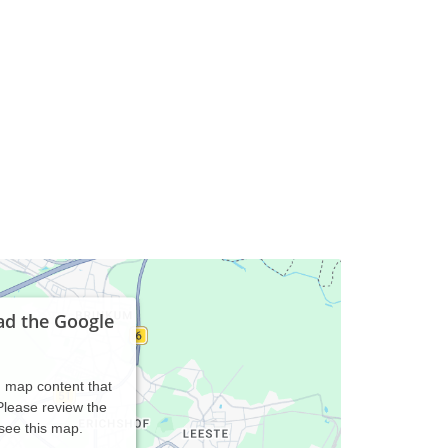
ad the Google
d map content that
 Please review the
 see this map.