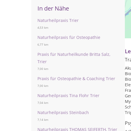
In der Nähe
Naturheilpraxis Trier
Pr
4,53 km
Te
Naturheilpraxis für Osteopathie
6,77 km
Le
Praxis für Naturheilkunde Britta Salz,
Tr
Trier
Ak
7,00 km
Bi
Praxis für Osteopathie & Coaching Trier
Bi
Ele
7,00 km
Fr
Naturheilpraxis Tina Flohr Trier
Ge
My
7,04 km
Sc
Tr
Naturheilpraxis Steinbach
7,14 km
Ps
Naturheilpraxis THOMAS SEIFERTH, Trier