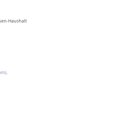
sen-Haushalt
um)
.