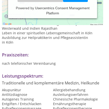
Powered by
Usercentrics Consent Management
Platform
aufgewachsen in Kleve am Niederrhein
Studium der Agrarwirtschaft in Bonn
Kinderzeit und Mitarbeit an ökologischen Projekten im
Westerwald und Indien Rajasthan
Leben in einer spirituellen Lebensgemeinschaft in Köln
Ausbildung zur Heilpraktikerin und Pflegeassistentin
in Köln
Praxiszeiten:
nach telefonischer Vereinbarung
Leistungsspektrum:
Traditionelle und komplementäre Medizin, Heilkunde
Akupunktur
Allergiebehandlung
Antlitzdiagnose
Ausleitungsverfahren
Autogenes Training
Chinesische Pharmakologie
Entgiften / Entschlacken
Ernährungstherapie
Fußreflexzonenmassage
Fußreflexzonentherapie