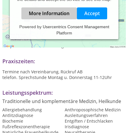
More Information
Accept
Powered by
Usercentrics Consent Management
Platform
Verheiratet, 2 erwachsene Töchter, Abitur
Zahntechnikerin
Heilpraktikerin, seit 2008 in eigener Praxis
Praxiszeiten:
Termine nach Vereinbarung, Rückruf AB
telefon. Sprechstunde Montag u. Donnerstag 11-12Uhr
Leistungsspektrum:
Traditionelle und komplementäre Medizin, Heilkunde
Allergiebehandlung
Anthroposophische Medizin
Antlitzdiagnose
Ausleitungsverfahren
Biochemie
Entgiften / Entschlacken
Fußreflexzonentherapie
Irisdiagnose
Natürliche Frauenheilkunde
Neuraltherapie