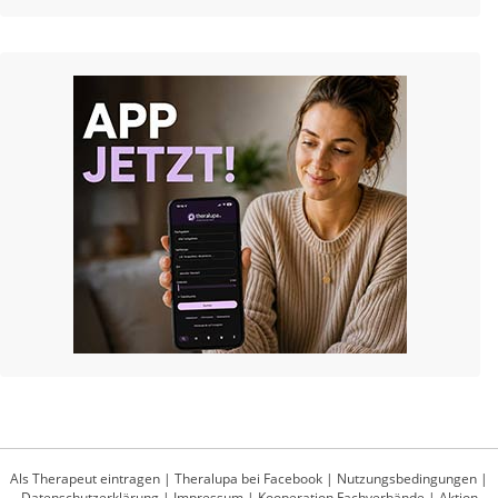
Als Therapeut eintragen
|
Theralupa bei Facebook
|
Nutzungsbedingungen
|
Datenschutzerklärung
|
Impressum
|
Kooperation Fachverbände
|
Aktion