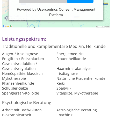
Powered by
Usercentrics Consent Management
Platform
Praxiszeiten:
nach Vereinbarung
Leistungsspektrum:
Traditionelle und komplementäre Medizin, Heilkunde
Augen-/ Irisdiagnose
Energiemedizin
Entgiften / Entschlacken
Frauenheilkunde
Gewichtsreduktion /
Gewichtsregulation
Haarmineralanalyse
Homöopathie, klassisch
Irisdiagnose
Mykotherapie
Natürliche Frauenheilkunde
Pflanzenheilkunde
Reiki
Schüßler-Salze
Spagyrik
Spenglersan-Kolloide
Vitalpilze. Mykotherapie
Psychologische Beratung
Arbeit mit Bach-Blüten
Astrologische Beratung
Biographiearbeit
Coaching