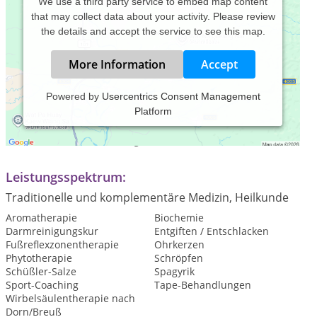
We use a third party service to embed map content
that may collect data about your activity. Please review
the details and accept the service to see this map.
More Information
Accept
Powered by
Usercentrics Consent Management
Platform
Praxiszeiten:
Termine nach Vereinbarung
Leistungsspektrum:
Traditionelle und komplementäre Medizin, Heilkunde
Aromatherapie
Biochemie
Darmreinigungskur
Entgiften / Entschlacken
Fußreflexzonentherapie
Ohrkerzen
Phytotherapie
Schröpfen
Schüßler-Salze
Spagyrik
Sport-Coaching
Tape-Behandlungen
Wirbelsäulentherapie nach
Dorn/Breuß