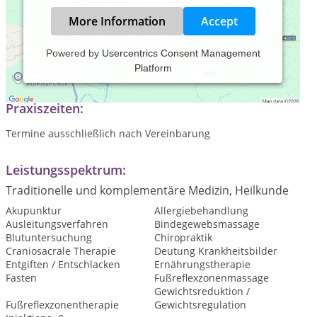
More Information
Accept
Powered by
Usercentrics Consent Management
Platform
Praxis für Naturheilkunde
Praxiszeiten:
Termine ausschließlich nach Vereinbarung
Leistungsspektrum:
Traditionelle und komplementäre Medizin, Heilkunde
Akupunktur
Allergiebehandlung
Ausleitungsverfahren
Bindegewebsmassage
Blutuntersuchung
Chiropraktik
Craniosacrale Therapie
Deutung Krankheitsbilder
Entgiften / Entschlacken
Ernährungstherapie
Fasten
Fußreflexzonenmassage
Gewichtsreduktion /
Fußreflexzonentherapie
Gewichtsregulation