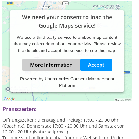
We need your consent to load the
Google Maps service!
We use a third party service to embed map content
that may collect data about your activity. Please review
the details and accept the service to see this map.
More Information
Accept
Powered by
Usercentrics Consent Management
Platform
Seit über 30 Jahren begleite ich Menschen auf ihrem Weg zu
mehr Gesundheit, innerer Ruhe und Klarheit.
Praxiszeiten:
Öffnungszeiten: Dienstag und Freitag: 17:00 - 20:00 Uhr
(Coaching); Donnerstag 17:00 - 20:00 Uhr und Samstag von
12:00 - 20 Uhr (Naturheilpraxis)
Termine sind online buchbar über die Webseite und/oder