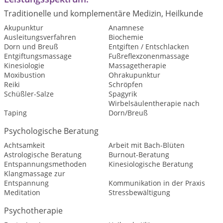
Traditionelle und komplementäre Medizin, Heilkunde
Akupunktur
Anamnese
Ausleitungsverfahren
Biochemie
Dorn und Breuß
Entgiften / Entschlacken
Entgiftungsmassage
Fußreflexzonenmassage
Kinesiologie
Massagetherapie
Moxibustion
Ohrakupunktur
Reiki
Schröpfen
Schüßler-Salze
Spagyrik
Wirbelsäulentherapie nach
Taping
Dorn/Breuß
Psychologische Beratung
Achtsamkeit
Arbeit mit Bach-Blüten
Astrologische Beratung
Burnout-Beratung
Entspannungsmethoden
Kinesiologische Beratung
Klangmassage zur
Entspannung
Kommunikation in der Praxis
Meditation
Stressbewältigung
Psychotherapie