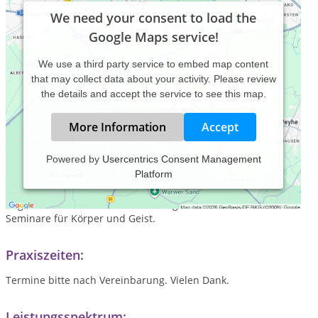
We need your consent to load the
Google Maps service!
We use a third party service to embed map content
that may collect data about your activity. Please review
the details and accept the service to see this map.
More Information
Accept
Powered by
Usercentrics Consent Management
Platform
Naturheilpraxis für Akupunktur, sanfte Manuelle Therapie
nach Dorn und Breuss, Kinesiologie und Massagen zur
Regeneration und Gesunderhaltung. Weiterhin verschiedene
Seminare für Körper und Geist.
Praxiszeiten:
Termine bitte nach Vereinbarung. Vielen Dank.
Leistungsspektrum: