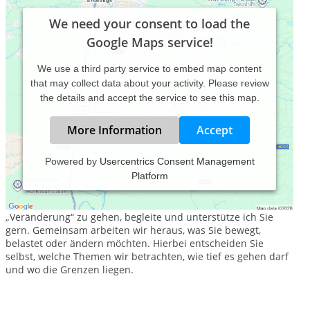
We need your consent to load the
Google Maps service!
We use a third party service to embed map content
that may collect data about your activity. Please review
the details and accept the service to see this map.
More Information
Accept
Powered by
Usercentrics Consent Management
Platform
Wagen Sie den ersten Schritt in Richtung Veränderung!
Bei Ihrem Entschluss einen ersten Schritt in Richtung
„Veränderung“ zu gehen, begleite und unterstütze ich Sie
gern. Gemeinsam arbeiten wir heraus, was Sie bewegt,
belastet oder ändern möchten. Hierbei entscheiden Sie
selbst, welche Themen wir betrachten, wie tief es gehen darf
und wo die Grenzen liegen.