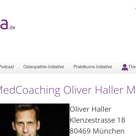
Podcast
Osteopathie-Initiative
Praktikums-Initiative
The
edCoaching Oliver Haller 
Oliver Haller
Klenzestrasse 18
80469
München