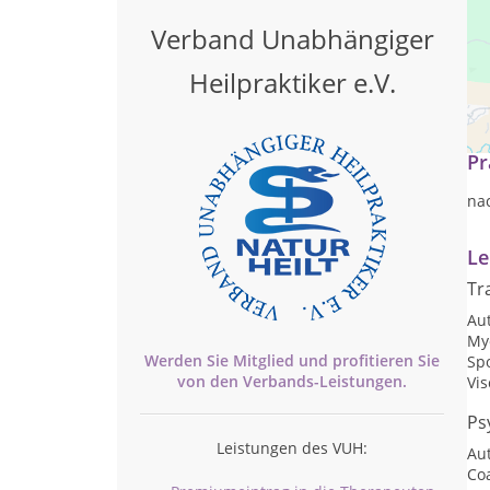
Verband Unabhängiger
Heilpraktiker e.V.
Ga
Pr
na
Le
Tr
Au
My
Werden Sie Mitglied und profitieren Sie
Sp
von den
Verbands-
Leistungen.
Vis
Ps
Leistungen des VUH:
Au
Co