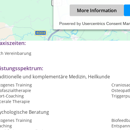
More Information
Powered by
Usercentrics Consent Ma
nzheitliches Stressmanagement, Osteopathie, Coaching, HRV Diagn
axiszeiten:
ch Vereinbarung
istungsspektrum:
aditionelle und komplementäre Medizin, Heilkunde
togenes Training
Craniosa
ofaszialtherapie
Osteopat
ort-Coaching
Triggerp
cerale Therapie
ychologische Beratung
togenes Training
Biofeedb
aching
Entspan