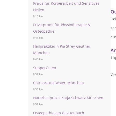
Praxis für Körperarbeit und Sensitives
Heilen
Qu
0,16 km
Hei
Privatpraxis für Physiotherapie &
zer
Osteopathie
aus
0,41 km
Heilpraktikerin Pia Strey-Geuther,
An
München
Eng
0,46 km
SupperOsteo
Ver
0,52 km
Chiropraktik Waier, München
0,53 km
Naturheilpraxis Katja Schwarz München
0,57 km
Osteopathie am Glockenbach