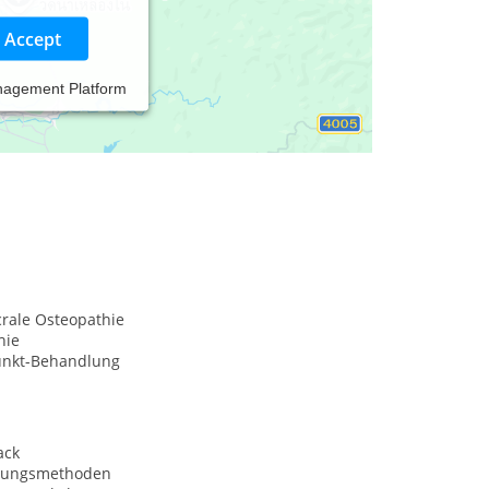
Accept
nagement Platform
ostik
crale Osteopathie
hie
unkt-Behandlung
ack
nungsmethoden