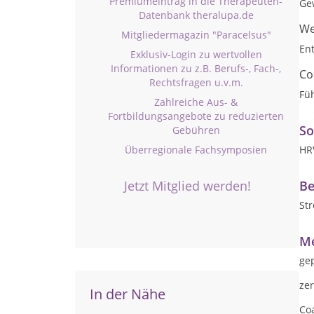
Premiumeintrag in die Therapeuten-
Ge
Datenbank theralupa.de
We
Mitgliedermagazin "Paracelsus"
En
Exklusiv-Login zu wertvollen
Informationen zu z.B. Berufs-, Fach-,
Co
Rechtsfragen u.v.m.
Fü
Zahlreiche Aus- &
Fortbildungsangebote zu reduzierten
So
Gebühren
Überregionale Fachsymposien
HR
Jetzt Mitglied werden!
Be
Str
Me
gep
ze
In der Nähe
Coa