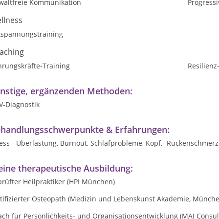
waltfreie Kommunikation
Progress
llness
tspannungstraining
aching
hrungskräfte-Training
Resilienz
nstige, ergänzenden Methoden:
V-Diagnostik
handlungsschwerpunkte & Erfahrungen:
ess - Überlastung, Burnout, Schlafprobleme, Kopf,- Rückenschmerz
ine therapeutische Ausbildung:
rüfter Heilpraktiker (HPI München)
rtifizierter Osteopath (Medizin und Lebenskunst Akademie, Münche
ch für Persönlichkeits- und Organisationsentwicklung (MAI Consul