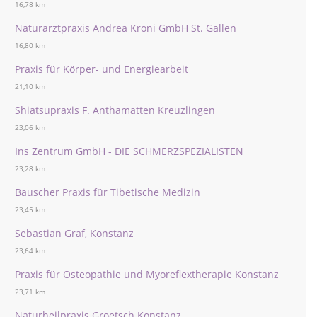
16,78 km
Naturarztpraxis Andrea Kröni GmbH St. Gallen
16,80 km
Praxis für Körper- und Energiearbeit
21,10 km
Shiatsupraxis F. Anthamatten Kreuzlingen
23,06 km
Ins Zentrum GmbH - DIE SCHMERZSPEZIALISTEN
23,28 km
Bauscher Praxis für Tibetische Medizin
23,45 km
Sebastian Graf, Konstanz
23,64 km
Praxis für Osteopathie und Myoreflextherapie Konstanz
23,71 km
Naturheilpraxis Groetsch Konstanz