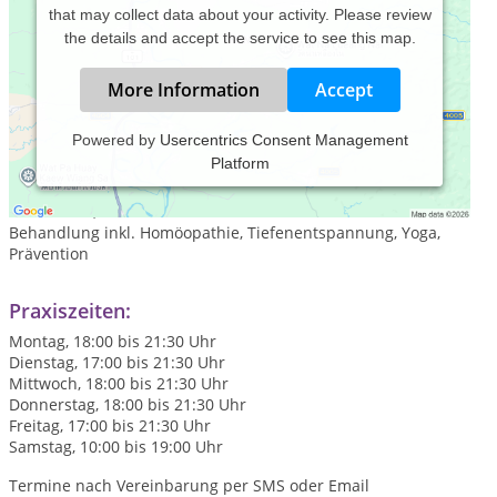
that may collect data about your activity. Please review
the details and accept the service to see this map.
More Information
Accept
Powered by
Usercentrics Consent Management
Platform
Gesundheitsberatung für Frauen in den Wechseljahren,
Burnout und Streebewältigung, Rheuma, Übergewicht und
Übersäuert, neue Methode mit der feinstofflichen
Behandlung inkl. Homöopathie, Tiefenentspannung, Yoga,
Prävention
Praxiszeiten:
Montag, 18:00 bis 21:30 Uhr
Dienstag, 17:00 bis 21:30 Uhr
Mittwoch, 18:00 bis 21:30 Uhr
Donnerstag, 18:00 bis 21:30 Uhr
Freitag, 17:00 bis 21:30 Uhr
Samstag, 10:00 bis 19:00 Uhr
Termine nach Vereinbarung per SMS oder Email