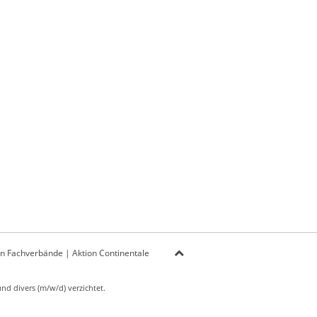
on Fachverbände
|
Aktion Continentale
d divers (m/w/d) verzichtet.