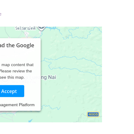
e
ad the Google
d map content that
 Please review the
 see this map.
Accept
nagement Platform