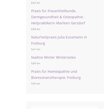
8,62 km
Praxis für Frauenheilkunde,
Darmgesundheit & Osteopathie -
Heilpraktikerin Marleen Gersdorf
8,84 km
Naturheilpraxis Julia Eusemann in
Freiburg
9,41 km
Nadine Winter Winterosteo
9,89 km
Praxis für Homöopathie und
Bioresonanztherapie, Freiburg
9,95 km