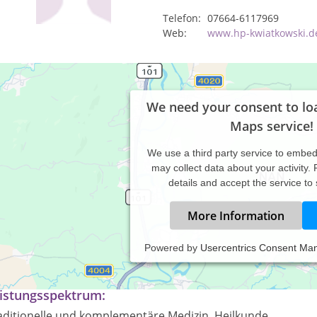
Telefon:
07664-6117969
Web:
www.hp-kwiatkowski.d
We need your consent to lo
Maps service!
We use a third party service to embe
may collect data about your activity.
details and accept the service to
More Information
Powered by
Usercentrics Consent Ma
nioSacrale Therapie (Upledger), Naturheilverfahren, Osteopathie
istungsspektrum:
aditionelle und komplementäre Medizin, Heilkunde