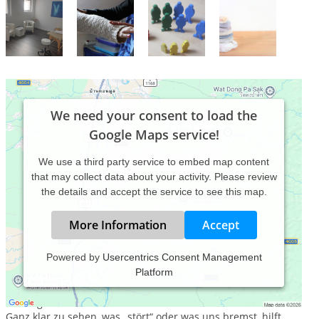
We need your consent to load the
Google Maps service!
We use a third party service to embed map content
that may collect data about your activity. Please review
the details and accept the service to see this map.
More Information
Accept
Powered by
Usercentrics Consent Management
Platform
Kinesiologie, Systemische Aufstellungen, Familienaufstellung
Neue Wege gehen zu mehr Gesundheit, Lebensfreude und
Leichtigkeit!
Ganz klar zu sehen, was „stört“ oder was uns bremst, hilft