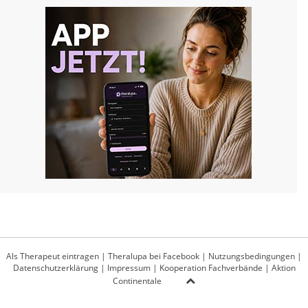
Als Therapeut eintragen
|
Theralupa bei Facebook
|
Nutzungsbedingungen
|
Datenschutzerklärung
|
Impressum
|
Kooperation Fachverbände
|
Aktion
Continentale