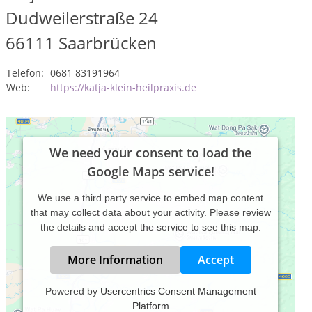
Dudweilerstraße 24
66111
Saarbrücken
Telefon:
0681 83191964
Web:
https://katja-klein-heilpraxis.de
We need your consent to load the
Google Maps service!
We use a third party service to embed map content
that may collect data about your activity. Please review
the details and accept the service to see this map.
More Information
Accept
Powered by
Usercentrics Consent Management
Platform
Katja Klein Health & Beauty - Ihre Heilpraktikerin aus