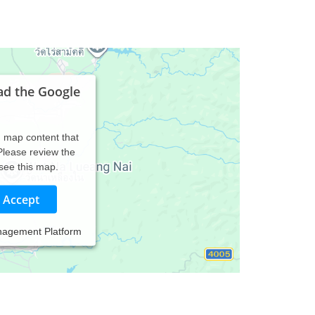
ad the Google
d map content that
 Please review the
 see this map.
Accept
nagement Platform