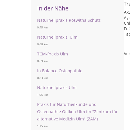
Tr
In der Nähe
Ak
Ay
Naturheilpraxis Roswitha Schütz
Chi
0,45 km
Fu
Ta
Naturheilpraxis, Ulm
0,68 km
Ver
TCM-Praxis Ulm
0,69 km
In Balance Osteopathie
0,83 km
Naturheilpraxis Ulm
1,06 km
Praxis für Naturheilkunde und
Osteopathie Oetken Ulm im "Zentrum für
alternative Medizin Ulm" (ZAM)
1,15 km