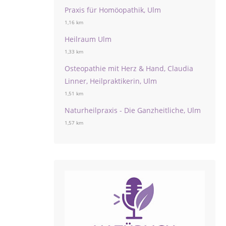
Praxis für Homöopathik, Ulm
1,16 km
Heilraum Ulm
1,33 km
Osteopathie mit Herz & Hand, Claudia
Linner, Heilpraktikerin, Ulm
1,51 km
Naturheilpraxis - Die Ganzheitliche, Ulm
1,57 km