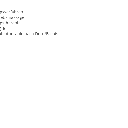
ngsverfahren
websmassage
gstherapie
gie
ulentherapie nach Dorn/Breuß