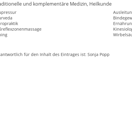
aditionelle und komplementäre Medizin, Heilkunde
upressur
Ausleitu
urveda
Bindege
ropraktik
Ernährun
ßreflexzonenmassage
Kinesiolo
ping
Wirbelsä
antwortlich für den Inhalt des Eintrages ist: Sonja Popp