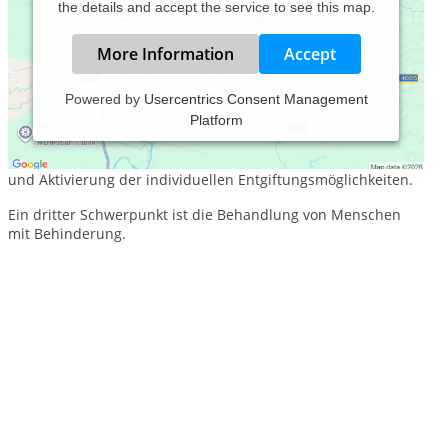
the details and accept the service to see this map.
More Information
Accept
Powered by
Usercentrics Consent Management
Platform
Ich bin Heilpraktiker für klassische Homöopathie.
Ein weiterer Schwerpunkt ist Chelat- Therapie, Entgiftung
und Aktivierung der individuellen Entgiftungsmöglichkeiten.
Ein dritter Schwerpunkt ist die Behandlung von Menschen
mit Behinderung.