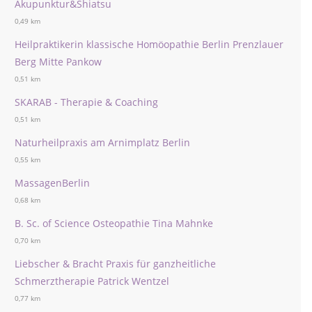
Akupunktur&Shiatsu
0,49 km
Heilpraktikerin klassische Homöopathie Berlin Prenzlauer
Berg Mitte Pankow
0,51 km
SKARAB - Therapie & Coaching
0,51 km
Naturheilpraxis am Arnimplatz Berlin
0,55 km
MassagenBerlin
0,68 km
B. Sc. of Science Osteopathie Tina Mahnke
0,70 km
Liebscher & Bracht Praxis für ganzheitliche
Schmerztherapie Patrick Wentzel
0,77 km