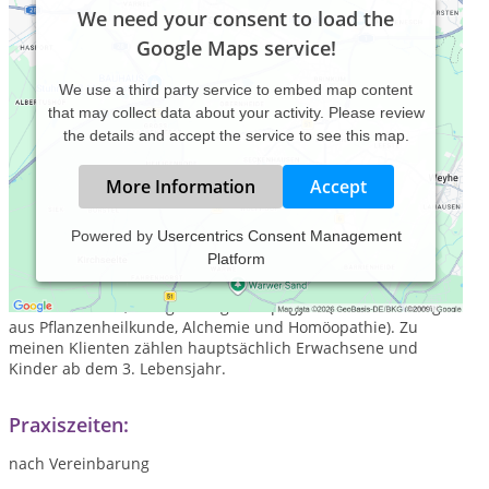
We need your consent to load the
Google Maps service!
We use a third party service to embed map content
that may collect data about your activity. Please review
the details and accept the service to see this map.
More Information
Accept
Powered by
Usercentrics Consent Management
Platform
Ich bin seit 2007 in Schöneberg tätig. Ich arbeite sehr
körperorientiert mit Schwerpunkt Ayurveda und
Naturheilkunde, in Ergänzung mit Spagyrik (eine Mischung
aus Pflanzenheilkunde, Alchemie und Homöopathie). Zu
meinen Klienten zählen hauptsächlich Erwachsene und
Kinder ab dem 3. Lebensjahr.
Praxiszeiten:
nach Vereinbarung