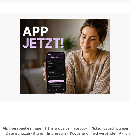
Als Therapeut eintragen
|
Theralupa bei Facebook
|
Nutzungsbedingungen
|
Datenschutzerklärung
|
Impressum
|
Kooperation Fachverbände
|
Aktion