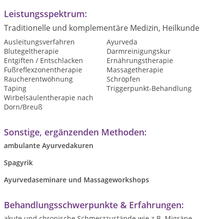
Leistungsspektrum:
Traditionelle und komplementäre Medizin, Heilkunde
Ausleitungsverfahren
Ayurveda
Blutegeltherapie
Darmreinigungskur
Entgiften / Entschlacken
Ernährungstherapie
Fußreflexzonentherapie
Massagetherapie
Raucherentwöhnung
Schröpfen
Taping
Triggerpunkt-Behandlung
Wirbelsäulentherapie nach
Dorn/Breuß
Sonstige, ergänzenden Methoden:
ambulante Ayurvedakuren
Spagyrik
Ayurvedaseminare und Massageworkshops
Behandlungsschwerpunkte & Erfahrungen:
akute und chronische Schmerzzustände wie z.B. Migräne,