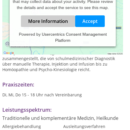
that may collect data about your activity. Please review
the details and accept the service to see this map.
More Information
Accept
Powered by
Usercentrics Consent Management
Platform
Ich habe mir während meines Werdegangs zur
Heilpraktikerin seit 1997 aus den verschiedensten
Therapiebereichen eine „ganzheitliche Palette“
zusammengestellt, die von schulmedizinischer Diagnostik
über manuelle Therapie, Injektion und Infusion bis zu
Homöopathie und Psycho-Kinesiologie reicht.
Praxiszeiten:
Di, Mi, Do 15 - 18 Uhr nach Vereinbarung
Leistungsspektrum:
Traditionelle und komplementäre Medizin, Heilkunde
Allergiebehandlung
Ausleitungsverfahren